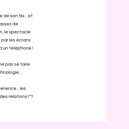
de son fils... et
 assez de
n, le spectacle
se par les écrans
l a un téléphone !
e pas se faire
hnologie...
rience... les
es relations !"?