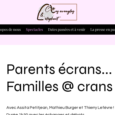
ropos de nous
Spectacles
Dates passées et à venir
La presse en par
Parents écrans...
Familles @ crans 
Avec Assita Petitjean, Mathieu Burger et Thierry Lefèvre !
Durée 1h30 avec les échanges et débats.