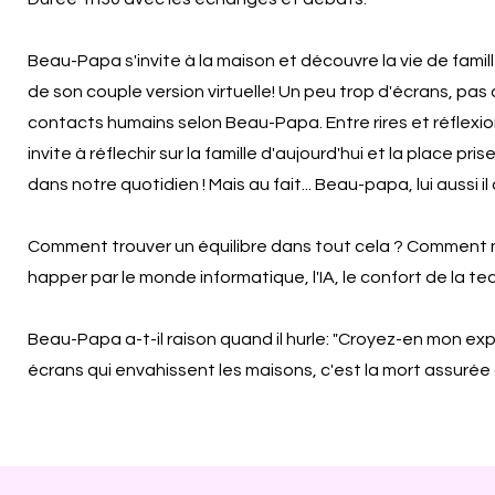
Beau-Papa s'invite à la maison et découvre la vie de famille 
de son couple version virtuelle! Un peu trop d'écrans, pas
contacts humains selon Beau-Papa. Entre rires et réflexio
invite à réflechir sur la famille d'aujourd'hui et la place pri
dans notre quotidien ! Mais au fait... Beau-papa, lui aussi i
Comment trouver un équilibre dans tout cela ? Comment n
happer par le monde informatique, l'IA, le confort de la tec
Beau-Papa a-t-il raison quand il hurle: "Croyez-en mon expé
écrans qui envahissent les maisons, c'est la mort assurée d