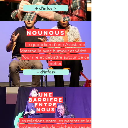
+ d'infos >
NOUNOUS
Le quotidien d'une Assistante
Maternelle avec humour et vérité....
Pour rire et débattre autour de ce
métier.
+ d'infos>
UNE
BARRIERE
ENTRE
NOUS
Les relations entre les parents et les
professionnels de crèches mises en