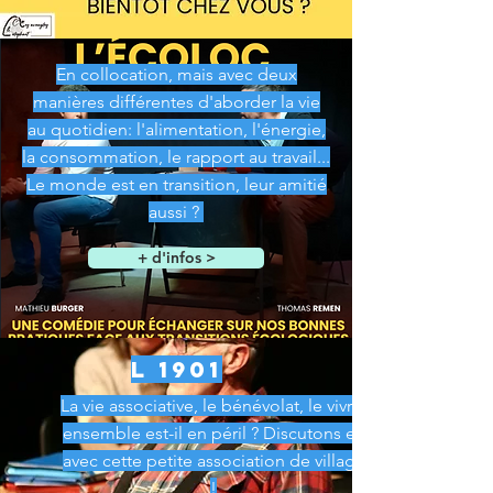
En collocation, mais avec deux
manières différentes d'aborder la vie
au quotidien: l'alimentation, l'énergie,
la consommation, le rapport au travail...
Le monde est en transition, leur amitié
aussi ?
+ d'infos >
L 1901
La vie associative, le bénévolat, le vivre-
ensemble est-il en péril ? Discutons en
avec cette petite association de village
!